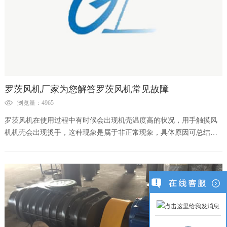
罗茨风机厂家为您解答罗茨风机常见故障
浏览量：4965
罗茨风机在使用过程中有时候会出现机壳温度高的状况，用手触摸风
机机壳会出现烫手，这种现象是属于非正常现象，具体原因可总结以
下几点：