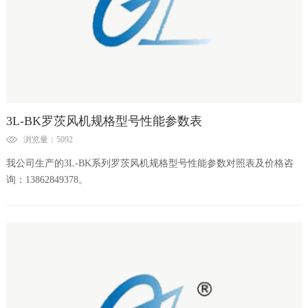
3L-BK罗茨风机规格型号性能参数表
浏览量：5092
我公司生产的3L-BK系列罗茨风机规格型号性能参数对照表及价格咨
询：13862849378。