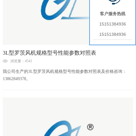
客户服务热线
15151384936
15151384936
3L型罗茨风机规格型号性能参数对照表
浏览量：4541
我公司生产的3L型罗茨风机规格型号性能参数对照表及价格咨询：
13862849378。