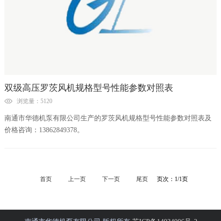
双级高压罗茨风机规格型号性能参数对照表
浏览量：5120
南通市华德机泵有限公司生产的罗茨风机规格型号性能参数对照表及
价格咨询：13862849378。
首页
上一页
下一页
尾页
页次：1/1页